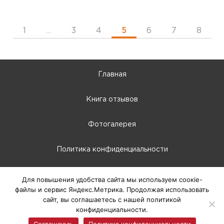
1
…
3
4
5
6
7
8
Главная
Книга отзывов
Фотогалерея
Политика конфиденциальности
10:00 - 22:00
Для повышения удобства сайта мы используем соокіе-
файлы и сервис Яндекс.Метрика. Продолжая использовать
г. Абакан, Крылова, 66-Б
сайт, вы соглашаетесь с нашей политикой
конфиденциальности.
© 2025 ТЦ Европа, г. Абакан