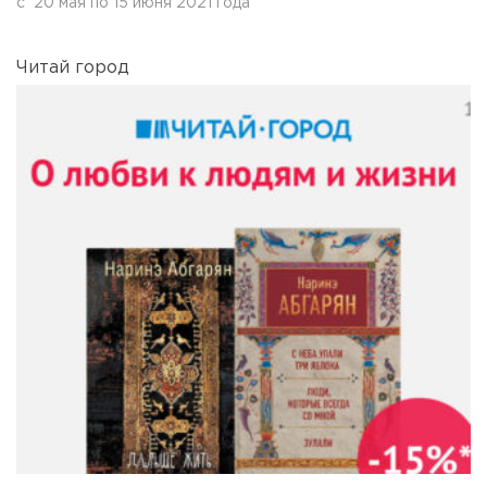
с
20 мая
по
15 июня 2021 года
Читай город