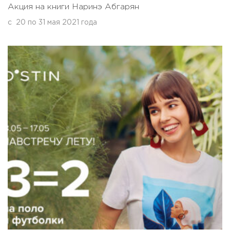
Акция на книги Наринэ Абгарян
с
20
по
31 мая 2021 года