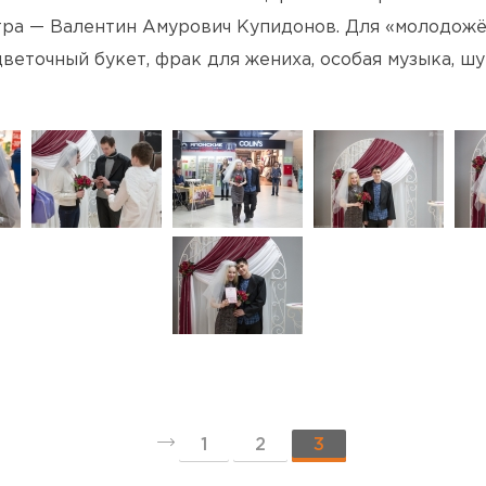
тра — Валентин Амурович Купидонов. Для «молодож
цветочный букет, фрак для жениха, особая музыка, ш
◄
1
2
3