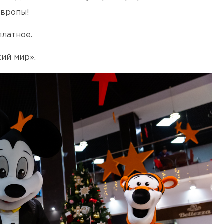
Европы!
латное.
ий мир».