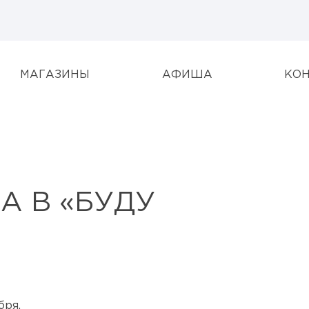
МАГАЗИНЫ
АФИША
КО
А В «БУДУ
бря.