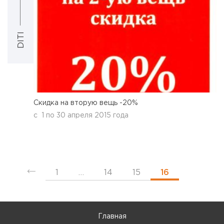
DITI
Скидка на вторую вещь -20%
с
1
по
30 апреля 2015 года
1
…
14
15
16
Главная