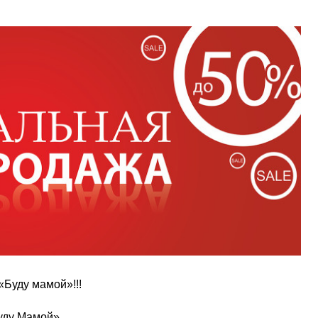
«Буду мамой»!!!
Буду Мамой»